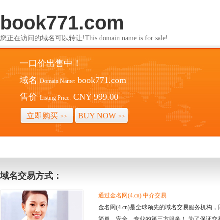
book771.com
您正在访问的域名可以转让!This domain name is for sale!
一口价出售中！
域名
book771.com
Domain Name:
售价
CNY 999.00
Listing Price:
立即购买
BUY NOW
>>
>>
域名交易方式：
通过金名网(4.cn) 中介交易
金名网(4.cn)是全球领先的域名交易服务机
简单、安全、专业的第三方服务！ 为了保证交