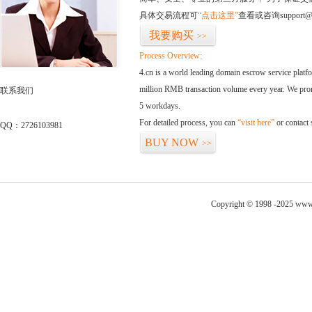
具体交易流程可
“点击这里”
查看或咨询support@
我要购买
>>
Process Overview:
4.cn is a world leading domain escrow service plat
million RMB transaction volume every year. We promi
联系我们
5 workdays.
For detailed process, you can
“visit here”
or contact
QQ：2726103981
BUY NOW
>>
Copyright © 1998 -2025 www